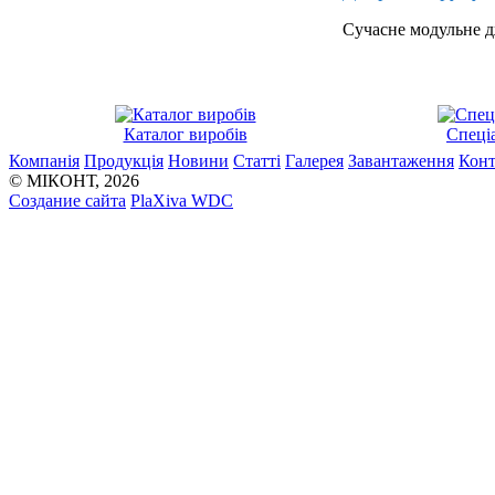
Сучасне модульне д
Каталог виробів
Спеціа
Компанія
Продукція
Новини
Статті
Галерея
Завантаження
Конт
© МІКОНТ, 2026
Создание сайта
PlaXiva WDC